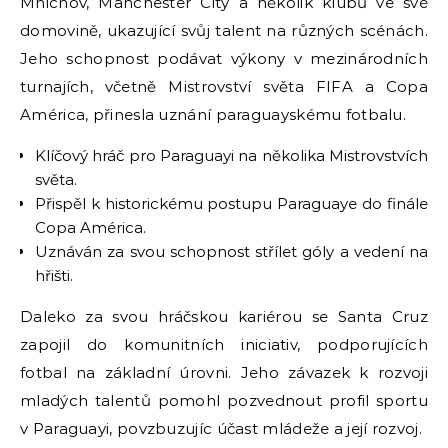
Mnichov, Manchester City a několik klubů ve své
domovině, ukazující svůj talent na různých scénách.
Jeho schopnost podávat výkony v mezinárodních
turnajích, včetně Mistrovství světa FIFA a Copa
América, přinesla uznání paraguayskému fotbalu.
Klíčový hráč pro Paraguayi na několika Mistrovstvích
světa.
Přispěl k historickému postupu Paraguaye do finále
Copa América.
Uznáván za svou schopnost střílet góly a vedení na
hřišti.
Daleko za svou hráčskou kariérou se Santa Cruz
zapojil do komunitních iniciativ, podporujících
fotbal na základní úrovni. Jeho závazek k rozvoji
mladých talentů pomohl pozvednout profil sportu
v Paraguayi, povzbuzujíc účast mládeže a její rozvoj.