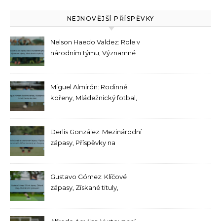
NEJNOVĚJŠÍ PŘÍSPĚVKY
Nelson Haedo Valdez: Role v
národním týmu, Významné
zápasy, Mezinárodní
úspěchy
Miguel Almirón: Rodinné
kořeny, Mládežnický fotbal,
Vzestup ke slávě
Derlis González: Mezinárodní
zápasy, Příspěvky na
turnajích, Klíčové momenty
pro Paraguay
Gustavo Gómez: Klíčové
zápasy, Získané tituly,
Mezinárodní vystoupení