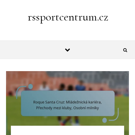
Skip to content
rssportcentrum.cz