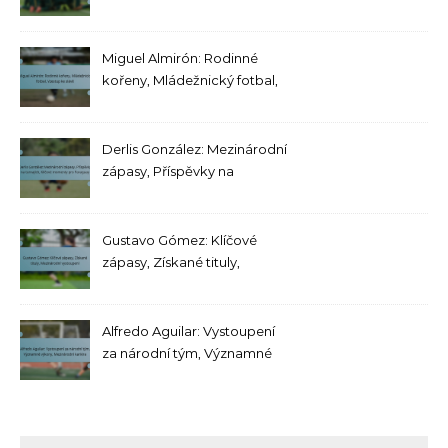
zápasy, Mezinárodní
úspěchy
Miguel Almirón: Rodinné
kořeny, Mládežnický fotbal,
Vzestup ke slávě
Derlis González: Mezinárodní
zápasy, Příspěvky na
turnajích, Klíčové momenty
pro Paraguay
Gustavo Gómez: Klíčové
zápasy, Získané tituly,
Mezinárodní vystoupení
Alfredo Aguilar: Vystoupení
za národní tým, Významné
výkony, Mezinárodní kariéra