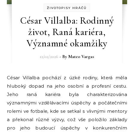
ŽIVOTOPISY HRÁČŮ
César Villalba: Rodinný
život, Raná kariéra,
Významné okamžiky
12/02/2026
- By
Mateo Vargas
César Villalba pochází z úzké rodiny, která měla
hluboký dopad na jeho osobní a profesní cestu.
Jeho raná kariéra byla charakterizována
významnými vzdělávacími úspěchy a počátečními
rolemi ve fotbale, kde se setkal s vlivnými mentory
a překonal různé výzvy, což vše položilo základy
pro jeho budoucí úspěchy v konkurenčním