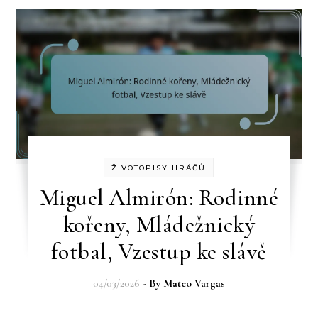
ŽIVOTOPISY HRÁČŮ
Miguel Almirón: Rodinné
kořeny, Mládežnický
fotbal, Vzestup ke slávě
04/03/2026
- By
Mateo Vargas