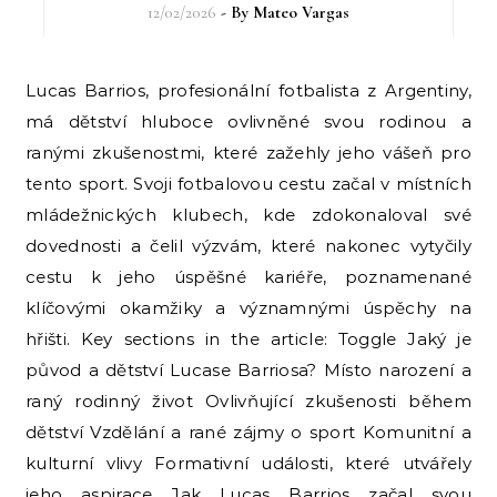
12/02/2026
- By
Mateo Vargas
Lucas Barrios, profesionální fotbalista z Argentiny,
má dětství hluboce ovlivněné svou rodinou a
ranými zkušenostmi, které zažehly jeho vášeň pro
tento sport. Svoji fotbalovou cestu začal v místních
mládežnických klubech, kde zdokonaloval své
dovednosti a čelil výzvám, které nakonec vytyčily
cestu k jeho úspěšné kariéře, poznamenané
klíčovými okamžiky a významnými úspěchy na
hřišti. Key sections in the article: Toggle Jaký je
původ a dětství Lucase Barriosa? Místo narození a
raný rodinný život Ovlivňující zkušenosti během
dětství Vzdělání a rané zájmy o sport Komunitní a
kulturní vlivy Formativní události, které utvářely
jeho aspirace Jak Lucas Barrios začal svou