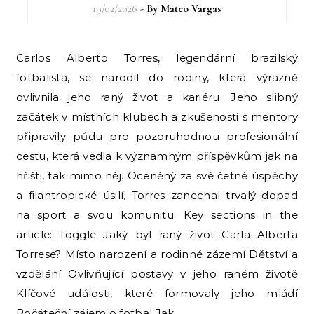
19/02/2026
- By
Mateo Vargas
Carlos Alberto Torres, legendární brazilský
fotbalista, se narodil do rodiny, která výrazně
ovlivnila jeho raný život a kariéru. Jeho slibný
začátek v místních klubech a zkušenosti s mentory
připravily půdu pro pozoruhodnou profesionální
cestu, která vedla k významným příspěvkům jak na
hřišti, tak mimo něj. Oceněný za své četné úspěchy
a filantropické úsilí, Torres zanechal trvalý dopad
na sport a svou komunitu. Key sections in the
article: Toggle Jaký byl raný život Carla Alberta
Torrese? Místo narození a rodinné zázemí Dětství a
vzdělání Ovlivňující postavy v jeho raném životě
Klíčové události, které formovaly jeho mládí
Počáteční zájem o fotbal Jak…