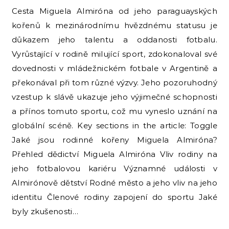
Cesta Miguela Almiróna od jeho paraguayských
kořenů k mezinárodnímu hvězdnému statusu je
důkazem jeho talentu a oddanosti fotbalu.
Vyrůstající v rodině milující sport, zdokonaloval své
dovednosti v mládežnickém fotbale v Argentině a
překonával při tom různé výzvy. Jeho pozoruhodný
vzestup k slávě ukazuje jeho výjimečné schopnosti
a přínos tomuto sportu, což mu vyneslo uznání na
globální scéně. Key sections in the article: Toggle
Jaké jsou rodinné kořeny Miguela Almiróna?
Přehled dědictví Miguela Almiróna Vliv rodiny na
jeho fotbalovou kariéru Významné události v
Almirónově dětství Rodné město a jeho vliv na jeho
identitu Členové rodiny zapojení do sportu Jaké
byly zkušenosti…