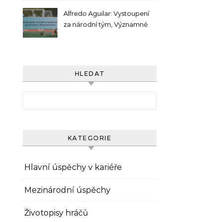
Alfredo Aguilar: Vystoupení
za národní tým, Významné
výkony, Mezinárodní kariéra
HLEDAT
Search for:
KATEGORIE
Hlavní úspěchy v kariéře
Mezinárodní úspěchy
Životopisy hráčů