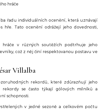
ého hráče
lba řadu individuálních ocenění, která uznávají
s hře. Tato ocenění odrážejí jeho dovednosti,
o hráče v různých soutěžích podtrhuje jeho
evníky, což z něj činí respektovanou postavu ve
ésar Villalba
pozoruhodných rekordů, které zdůrazňují jeho
to rekordy se často týkají gólových milníků a
vní schopnosti.
střelených v jedné sezoně a celkovém počtu