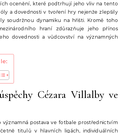
ních ocenění, které podtrhují jeho vliv na tento
góly a dovednosti v tvoření hry nejenže zlepšily
ily soudržnou dynamiku na hřišti. Kromě toho
mezinárodního hraní zdůrazňuje jeho přínos
jeho dovednosti a vůdcovství na významných
le:
 úspěchy Cézara Villalby ve
ako významná postava ve fotbale prostřednictvím
tně titulů v hlavních ligách, individuálních