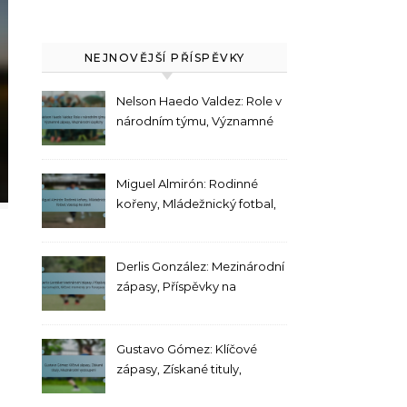
NEJNOVĚJŠÍ PŘÍSPĚVKY
Nelson Haedo Valdez: Role v
národním týmu, Významné
zápasy, Mezinárodní
úspěchy
Miguel Almirón: Rodinné
kořeny, Mládežnický fotbal,
Vzestup ke slávě
Derlis González: Mezinárodní
zápasy, Příspěvky na
turnajích, Klíčové momenty
pro Paraguay
Gustavo Gómez: Klíčové
zápasy, Získané tituly,
Mezinárodní vystoupení