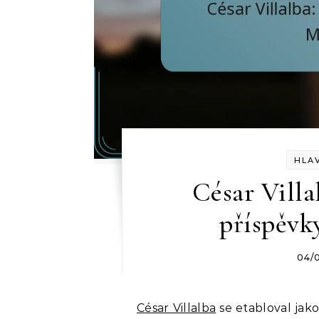
HLA
César Villa
příspěvk
04/
César Villalba
se etabloval jako