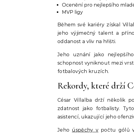
Ocenění pro nejlepšího mlad
MVP ligy
Během své kariéry získal Villa
jeho výjimečný talent a příno
oddanost a vliv na hřišti.
Jeho uznání jako nejlepšíh
schopnost vyniknout mezi vrst
fotbalových kruzích.
Rekordy, které drží C
César Villalba drží několik 
zdatnost jako fotbalisty. Ty
asistencí, ukazující jeho ofenzi
Jeho
úspěchy v
počtu gólů v