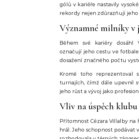
gólů v kariéře nastavily vysoké
rekordy nejen zdůrazňují jeho 
Významné milníky v j
Během své kariéry dosáhl V
označují jeho cestu ve fotbal
dosažení značného počtu vyst
Kromě toho reprezentoval 
turnajích, čímž dále upevnil s
jeho růst a vývoj jako profesio
Vliv na úspěch klubu
Přítomnost Cézara Villalby na 
hrál. Jeho schopnost podávat 
rozhodovala v těsných zápasec