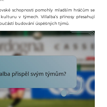
covské schopnosti pomohly mladším hráčům se
 kulturu v týmech. Villalba’s přínosy přesahují
í součástí budování úspěšných týmů.