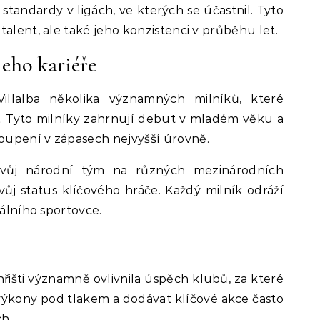
 standardy v ligách, ve kterých se účastnil. Tyto
talent, ale také jeho konzistenci v průběhu let.
eho kariéře
illalba několika významných milníků, které
e. Tyto milníky zahrnují debut v mladém věku a
oupení v zápasech nejvyšší úrovně.
svůj národní tým na různých mezinárodních
vůj status klíčového hráče. Každý milník odráží
nálního sportovce.
hřišti významně ovlivnila úspěch klubů, za které
výkony pod tlakem a dodávat klíčové akce často
h.