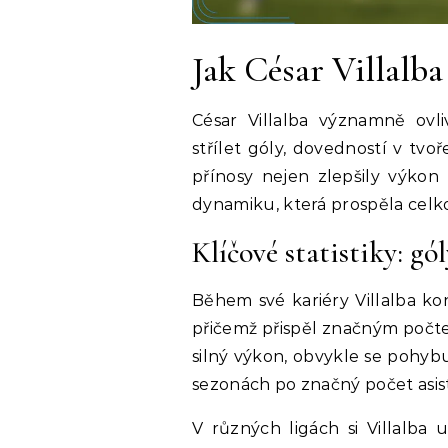
Jak César Villalb
César Villalba významně ovli
střílet góly, dovedností v tvoř
přínosy nejen zlepšily výko
dynamiku, která prospěla cel
Klíčové statistiky: gól
Během své kariéry Villalba ko
přičemž přispěl značným počtem
silný výkon, obvykle se pohyb
sezonách po značný počet asiste
V různých ligách si Villalba