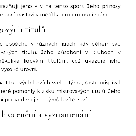
azňují jeho vliv na tento sport. Jeho přínosy
e také nastavily měřítka pro budoucí hráče.
gových titulů
ného úspěchu v různých ligách, kdy během své
rovských titulů. Jeho působení v klubech v
několika ligovým titulům, což ukazuje jeho
vysoké úrovni.
a titulových bězích svého týmu, často přispíval
které pomohly k zisku mistrovských titulů. Jeho
ní pro vedení jeho týmů k vítězství.
ch ocenění a vyznamenání
e