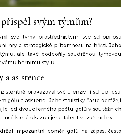
a přispěl svým týmům?
vnil své týmy prostřednictvím své schopnosti
ení hry a strategické přítomnosti na hřišti. Jeho
n týmu, ale také podpořily soudržnou týmovou
kovému hernímu stylu.
y a asistence
nzistentně prokazoval své ofenzivní schopnosti,
 gólů a asistencí. Jeho statistiky často odrážejí
ující od dvouciferného počtu gólů v soutěžních
ncí, které ukazují jeho talent v tvoření hry.
 udržel impozantní poměr gólů na zápas, často