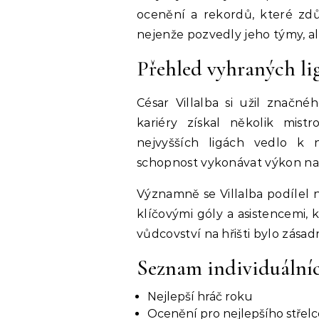
ocenění a rekordů, které zdůr
nejenže pozvedly jeho týmy, al
Přehled vyhraných li
César Villalba si užil znač
kariéry získal několik mist
nejvyšších ligách vedlo k 
schopnost vykonávat výkon na 
Významně se Villalba podílel n
klíčovými góly a asistencemi, 
vůdcovství na hřišti bylo zásad
Seznam individuální
Nejlepší hráč roku
Ocenění pro nejlepšího střelc