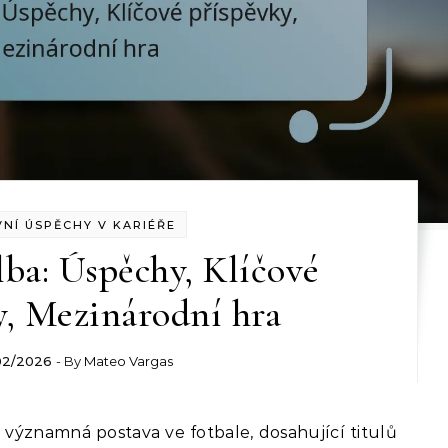
VNÍ ÚSPĚCHY V KARIÉŘE
lba: Úspěchy, Klíčové
y, Mezinárodní hra
02/2026
- By
Mateo Vargas
 významná postava ve fotbale, dosahující titulů